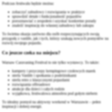
Podczas festiwalu będzie można:
zobaczyć zabudowy i rozwiązania w praktyce
sprawdzić detale i funkcjonalność pojazdów
porozmawiać z zespołem i uzyskać konkretne porady
znaleźć inspirację do własnej zabudowy lub zakupu
To świetna okazja zarówno dla osób rozpoczynających swoją
przygodę z vanlife, jak i tych, którzy szukają nowych pomysłów na
rozwój swojego pojazdu.
Co jeszcze czeka na miejscu?
Warsaw Caravaning Festival to nie tylko wystawcy. To także:
kampery i przyczepy kempingowe czołowych marek
strefa Vanlife i spotkania z podróżnikami
strefa retro z klasycznymi pojazdami
rozwiązania offroadowe
atrakcje dla dzieci i całych rodzin
wyjątkowa, festiwalowa atmosfera pod gołym niebem
To idealny pomysł na aktywny weekend w Warszawie – pełen
inspiracji i dobrej energii.