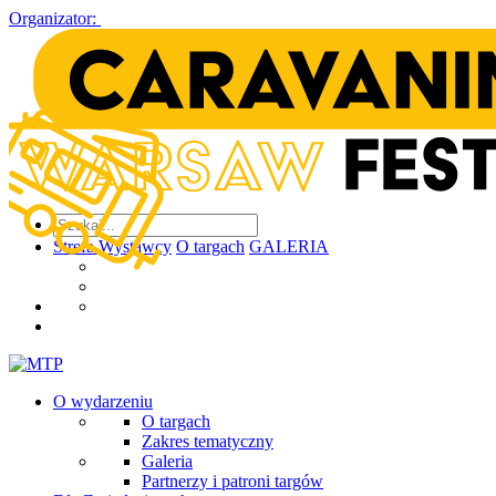
Organizator:
Strefa Wystawcy
O targach
GALERIA
O wydarzeniu
O targach
Zakres tematyczny
Galeria
Partnerzy i patroni targów