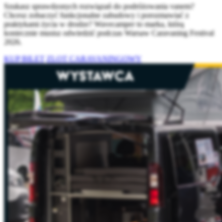
Szukasz sprawdzonych rozwiązań do podróżowania vanem?
Chcesz zobaczyć funkcjonalne zabudowy i porozmawiać z
praktykami życia w drodze? Wavecamper to marka, którą
koniecznie musisz odwiedzić podczas Warsaw Caravaning Festival
2026.
KUP BILET
ZLOT CARAVANINGOWY