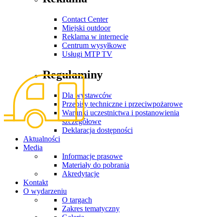
Contact Center
Miejski outdoor
Reklama w internecie
Centrum wysyłkowe
Usługi MTP TV
Regulaminy
Dla wystawców
Przepisy techniczne i przeciwpożarowe
Warunki uczestnictwa i postanowienia
szczegółowe
Deklaracja dostępności
Aktualności
Media
Informacje prasowe
Materiały do pobrania
Akredytacje
Kontakt
O wydarzeniu
O targach
Zakres tematyczny