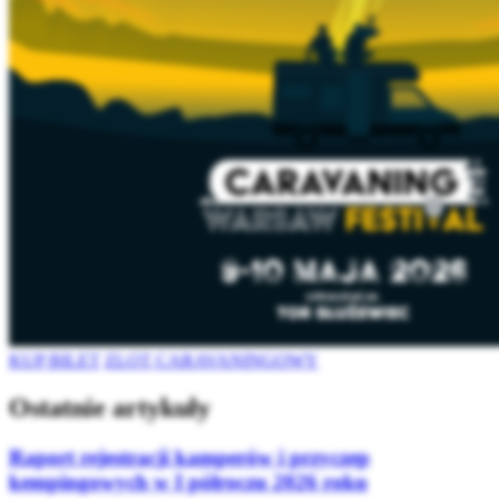
KUP BILET
ZLOT CARAVANINGOWY
Ostatnie artykuły
Raport rejestracji kamperów i przyczep
kempingowych w I półroczu 2026 roku