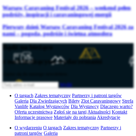
Warsaw Caravaning Festival 2026 – weekend pełen
podróży, inspiracji i caravaningowej energii
Pierwszy dzień Warsaw Caravaning Festival 2026 za
nami – pogoda, podróże i świetna atmosfera
Bądź na bieżąco
z nadchodzącymi wydarzeniami
Zapisz się do naszego newslettera
Wyślij
O targach
Zakres tematyczny
Partnerzy i patroni targów
Galeria
Dla Zwiedzających
Bilety
Zlot Caravaningowy
Strefa
Vanlife
Katalog Wystawców
Dla Wystawcy
Dlaczego warto?
Oferta uczestnictwa
Zgłoś się na targi
Aktualności
Kontakt
Informacje prasowe
Materiały do pobrania
Akredytacje
O wydarzeniu
O targach
Zakres tematyczny
Partnerzy i
patroni targów
Galeria