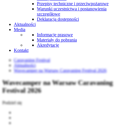
Przepisy techniczne i przeciwpożarowe
Warunki uczestnictwa i postanowienia
szczegółowe
Deklaracja dostępności
Aktualności
Media
Informacje prasowe
Materiały do pobrania
Akredytacje
Kontakt
Caravaning Festival
Aktualności
Wavecamper na Warsaw Caravaning Festival 2026
Wavecamper na Warsaw Caravaning
Festival 2026
Podziel się