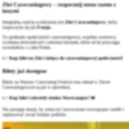
Zlot Caravaningowy – rozpocznij sezon razem z
innymi
Integralną częścią wydarzenia jest
Zlot Caravaningowy
, który
rozpoczyna się już
8 maja
.
To spotkanie społeczności caravaningowej, wspólne rozmowy,
wymiana doświadczeń i sobotnia biesiada, która od lat przyciąga
uczestników z całej Polski.
👉
Kup bilet na Zlot i dołącz do caravaningowej społeczności!
Bilety już dostępne
Bilety na Warsaw Caravaning Festival oraz udział w Zlocie
Caravaningowym są już w sprzedaży.
👉
Kup bilet i odwiedź stoisko Wavecamper!
🚐
Nie przegap okazji, by zobaczyć nowoczesne rozwiązania vanlife i
zaplanować swoje kolejne podróże.