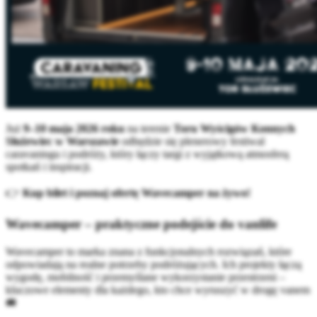
Już
9–10 maja 2026 roku
na terenie
Toru Wyścigów Konnych
Służewiec w Warszawie
odbędzie się plenerowy festiwal
caravaningu i podróży, który łączy targi z wyjątkową atmosferą
spotkań i inspiracji.
👉
Kup bilet i poznaj ofertę Wavecamper na żywo!
Wavecamper – praktyczne podejście do vanlife
Wavecamper to marka znana z funkcjonalnych rozwiązań, które
odpowiadają na realne potrzeby podróżujących. Ich projekty łączą
wygodę, mobilność i przemyślane wykorzystanie przestrzeni –
kluczowe elementy dla każdego, kto chce wyruszyć w drogę vanem
🚐