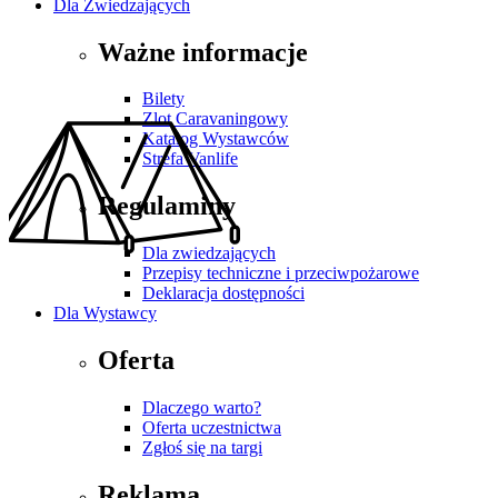
Dla Zwiedzających
Ważne informacje
Bilety
Zlot Caravaningowy
Katalog Wystawców
Strefa Vanlife
Regulaminy
Dla zwiedzających
Przepisy techniczne i przeciwpożarowe
Deklaracja dostępności
Dla Wystawcy
Oferta
Dlaczego warto?
Oferta uczestnictwa
Zgłoś się na targi
Reklama