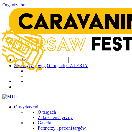
Organizator:
Strefa Wystawcy
O targach
GALERIA
O wydarzeniu
O targach
Zakres tematyczny
Galeria
Partnerzy i patroni targów