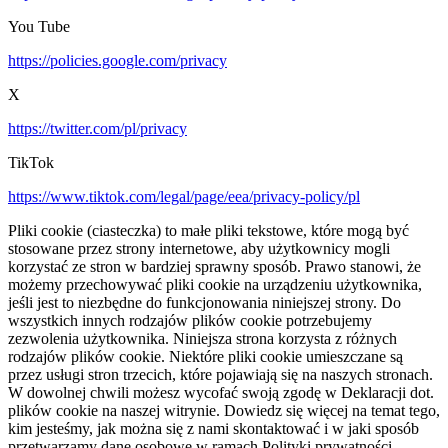
You Tube
https://policies.google.com/privacy
X
https://twitter.com/pl/privacy
TikTok
https://www.tiktok.com/legal/page/eea/privacy-policy/pl
Pliki cookie (ciasteczka) to małe pliki tekstowe, które mogą być
stosowane przez strony internetowe, aby użytkownicy mogli
korzystać ze stron w bardziej sprawny sposób. Prawo stanowi, że
możemy przechowywać pliki cookie na urządzeniu użytkownika,
jeśli jest to niezbędne do funkcjonowania niniejszej strony. Do
wszystkich innych rodzajów plików cookie potrzebujemy
zezwolenia użytkownika. Niniejsza strona korzysta z różnych
rodzajów plików cookie. Niektóre pliki cookie umieszczane są
przez usługi stron trzecich, które pojawiają się na naszych stronach.
W dowolnej chwili możesz wycofać swoją zgodę w Deklaracji dot.
plików cookie na naszej witrynie. Dowiedz się więcej na temat tego,
kim jesteśmy, jak można się z nami skontaktować i w jaki sposób
przetwarzamy dane osobowe w ramach Polityki prywatności.