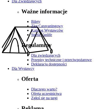
Dla Zwiedzających
Ważne informacje
Bilety
Zlot Caravaningowy
Katalog Wystawców
Strefa Vanlife
Regulaminy
Dla zwiedzających
Przepisy techniczne i przeciwpożarowe
Deklaracja dostępności
Dla Wystawcy
Oferta
Dlaczego warto?
Oferta uczestnictwa
Zgłoś się na targi
Reklama