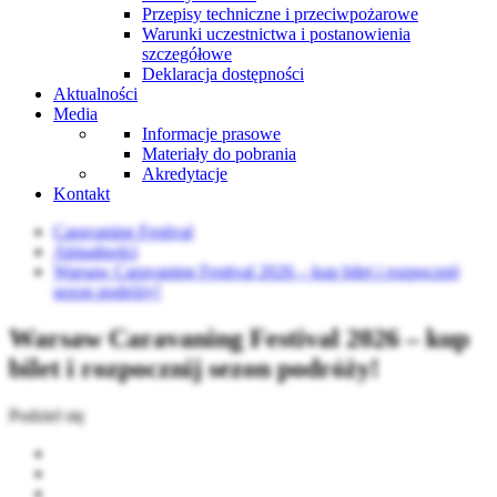
Przepisy techniczne i przeciwpożarowe
Warunki uczestnictwa i postanowienia
szczegółowe
Deklaracja dostępności
Aktualności
Media
Informacje prasowe
Materiały do pobrania
Akredytacje
Kontakt
Caravaning Festival
Aktualności
Warsaw Caravaning Festival 2026 – kup bilet i rozpocznij
sezon podróży!
Warsaw Caravaning Festival 2026 – kup
bilet i rozpocznij sezon podróży!
Podziel się