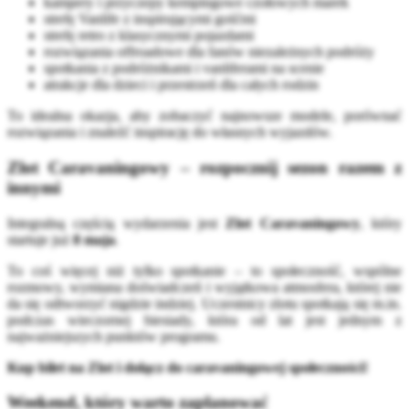
kampery i przyczepy kempingowe czołowych marek
strefę Vanlife z inspirującymi gośćmi
strefę retro z klasycznymi pojazdami
rozwiązania offroadowe dla fanów niezależnych podróży
spotkania z podróżnikami i vanliferami na scenie
atrakcje dla dzieci i przestrzeń dla całych rodzin
To idealna okazja, aby zobaczyć najnowsze modele, porównać
rozwiązania i znaleźć inspirację do własnych wyjazdów.
Zlot Caravaningowy – rozpocznij sezon razem z
innymi
Integralną częścią wydarzenia jest
Zlot Caravaningowy
, który
startuje już
8 maja
.
To coś więcej niż tylko spotkanie – to społeczność, wspólne
rozmowy, wymiana doświadczeń i wyjątkowa atmosfera, której nie
da się odtworzyć nigdzie indziej. Uczestnicy zlotu spotkają się m.in.
podczas wieczornej biesiady, która od lat jest jednym z
najważniejszych punktów programu.
Kup bilet na Zlot i dołącz do caravaningowej społeczności!
Weekend, który warto zaplanować