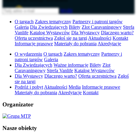
Wyślij
O targach
Zakres tematyczny
Partnerzy i patroni targów
Galeria
Dla Zwiedzających
Bilety
Zlot Caravaningowy
Strefa
Vanlife
Katalog Wystawców
Dla Wystawcy
Dlaczego warto?
Oferta uczestnictwa
Zgłoś się na targi
Aktualności
Kontakt
Informacje prasowe
Materiały do pobrania
Akredytacje
O wydarzeniu
O targach
Zakres tematyczny
Partnerzy i
patroni targów
Galeria
Dla Zwiedzających
Ważne informacje
Bilety
Zlot
Caravaningowy
Strefa Vanlife
Katalog Wystawców
Dla Wystawcy
Dlaczego warto?
Oferta uczestnictwa
Zgłoś
się na targi
Podróż i pobyt
Aktualności
Media
Informacje prasowe
Materiały do pobrania
Akredytacje
Kontakt
Organizator
Nasze obiekty