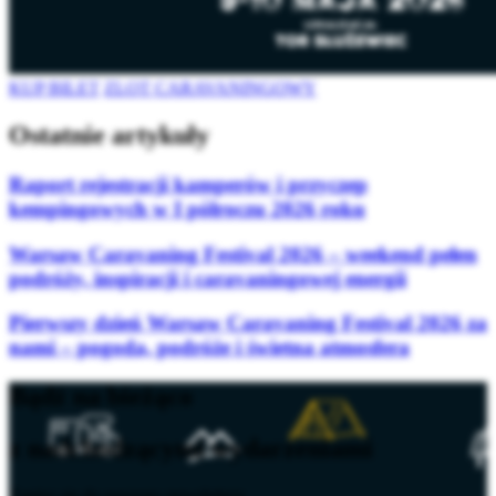
KUP BILET
ZLOT CARAVANINGOWY
Ostatnie artykuły
Raport rejestracji kamperów i przyczep
kempingowych w I półroczu 2026 roku
Warsaw Caravaning Festival 2026 – weekend pełen
podróży, inspiracji i caravaningowej energii
Pierwszy dzień Warsaw Caravaning Festival 2026 za
nami – pogoda, podróże i świetna atmosfera
Bądź na bieżąco
z nadchodzącymi wydarzeniami
Zapisz się do naszego newslettera