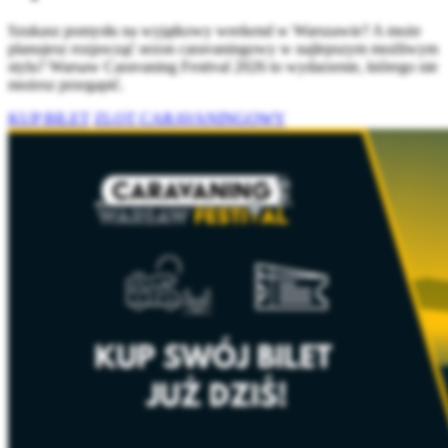
Szukasz pomysłu na wyjątkowy weekend w Warszawie? A może
planujesz rozpocząć sezon caravaningowy w najlepszym możliwym
stylu? Warsaw Caravaning Festival 2026 to wydarzenie, którego nie
możesz przegapić.
KUP BILET
ZLOT CARAVANINGOWY