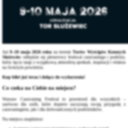
Już
9–10 maja 2026 roku
na terenie
Torów Wyścigów Konnych
Służewiec
odbędzie się plenerowy festiwal caravaningu i podróży,
który łączy targi z wyjątkową atmosferą spotkań, inspiracji i relaksu
na świeżym powietrzu.
Kup bilet już teraz i dołącz do wydarzenia!
Co czeka na Ciebie na miejscu?
Warsaw Caravaning Festival to przestrzeń dla wszystkich –
zarówno dla osób, które dopiero zaczynają swoją przygodę z
caravaningiem, jak i dla doświadczonych podróżników.
Na miejscu znajdziesz: