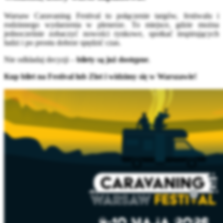
Warsaw Caravaning Festival to połączenie targów, festiwalu i
rodzinnego wydarzenia w plenerze. To miejsce, gdzie można
jednocześnie zobaczyć nowości rynkowe, spotkać inspirujących
ludzi i po prostu dobrze spędzić czas.
Nie odkładaj decyzji –
bilety są już dostępne
.
Kup bilet na Festival lub Zlot i widzimy się w Warszawie!