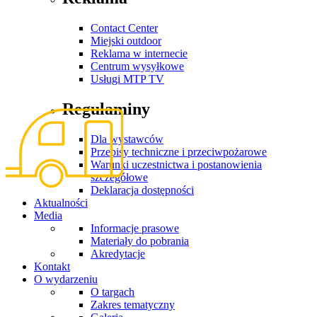
Contact Center
Miejski outdoor
Reklama w internecie
Centrum wysyłkowe
Usługi MTP TV
Regulaminy
Dla wystawców
Przepisy techniczne i przeciwpożarowe
Warunki uczestnictwa i postanowienia
szczegółowe
Deklaracja dostępności
Aktualności
Media
Informacje prasowe
Materiały do pobrania
Akredytacje
Kontakt
O wydarzeniu
O targach
Zakres tematyczny