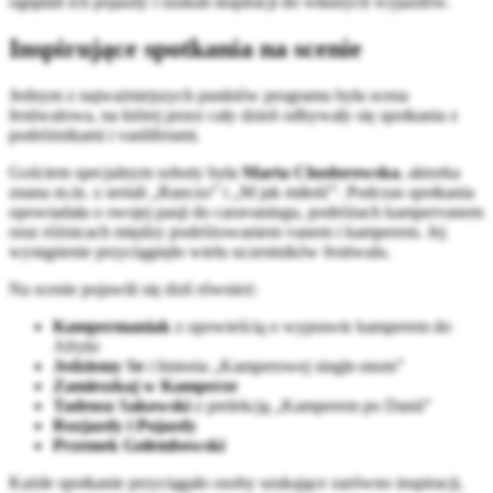
oglądali ich pojazdy i szukali inspiracji do własnych wyjazdów.
Inspirujące spotkania na scenie
Jednym z najważniejszych punktów programu była scena
festiwalowa, na której przez cały dzień odbywały się spotkania z
podróżnikami i vanliferami.
Gościem specjalnym soboty była
Marta Chodorowska
, aktorka
znana m.in. z seriali „Ranczo” i „M jak miłość”. Podczas spotkania
opowiadała o swojej pasji do caravaningu, podróżach kampervanem
oraz różnicach między podróżowaniem vanem i kamperem. Jej
wystąpienie przyciągnęło wielu uczestników festiwalu.
Na scenie pojawili się dziś również:
Kampermaniak
z opowieścią o wyprawie kamperem do
Afryki
Jedziemy Se
i historia „Kamperowej single-mom”
Zamieszkaj w Kamperze
Tadeusz Sakowski
z prelekcją „Kamperem po Danii”
Rozjazdy i Pojazdy
Przemek Gołembowski
Każde spotkanie przyciągało osoby szukające zarówno inspiracji,