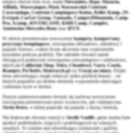
miejscu obecne były m.in. marki
Niewiadów, Hype, Masuria,
Affinity, Wavecamper, Pössl, Warszawskie Centrum
Caravaningu, Centrum Campingowe Kutno, Keller Kamp, 2N-
Everpol, CarGo! Group, Vannado, Camper4Mountain, Camp-
Pro, Xcamp, 4OVERLAND, KMH Camp, Camplex,
Autotorino Mercedes-Benz
oraz
3FUN
.
W ofercie prezentowano nowoczesne
kampery, kampervany,
przyczepy kempingowe
, rozwiązania offroadowe, zabudowy i
pojazdy bazowe, a także liczne akcesoria oraz wyposażenie
przydatne podczas podróży. Nie zabrakło również marek
oferujących praktyczne rozwiązania caravaningowe i outdoorowe,
takich jak
California Shop, Yolco, Cleanbowl, Vasco, Coody,
iKamper, Psi Bufet, Materacyk.pl
czy
Uszyję na miarę
. Dzięki
temu odwiedzający mogli zobaczyć pełen przekrój branży – od
dużych pojazdów po drobne elementy wyposażenia ułatwiające
codzienne życie w drodze.
Dużym zainteresowaniem cieszyły się zarówno nowoczesne
rozwiązania prezentowane przez wystawców, jak i klimatyczna
Strefa Retro
, w której pojawiły się pojazdy z duszą i historią.
Nie brakowało również emocji w
Strefie Vanlife
, gdzie można było
spotkać podróżników żyjących i podróżujących na własnych
zasadach. To właśnie tam odwiedzający rozmawiali z gośćmi,