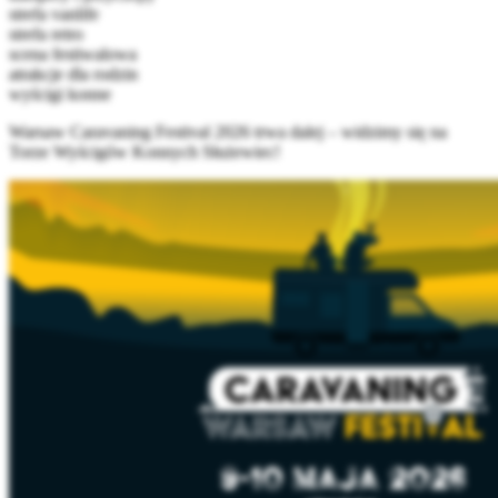
strefa vanlife
strefa retro
scena festiwalowa
atrakcje dla rodzin
wyścigi konne
Warsaw Caravaning Festival 2026 trwa dalej – widzimy się na
Torze Wyścigów Konnych Służewiec!