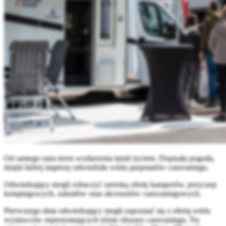
Od samego rana teren wydarzenia tętnił życiem. Dopisała pogoda,
dzięki której imprezę odwiedziło wielu pasjonatów caravaningu.
Odwiedzający mogli zobaczyć szeroką ofertę kamperów, przyczep
kempingowych, zabudów oraz akcesoriów caravaningowych.
Pierwszego dnia odwiedzający mogli zapoznać się z ofertą wielu
wystawców reprezentujących różne obszary caravaningu. Na