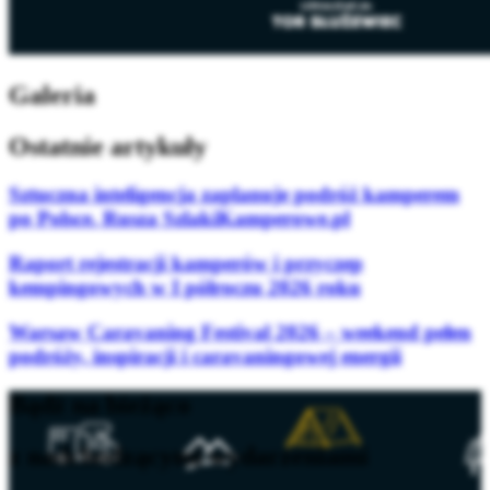
Galeria
Ostatnie artykuły
Sztuczna inteligencja zaplanuje podróż kamperem
po Polsce. Rusza SzlakiKamperowe.pl
Raport rejestracji kamperów i przyczep
kempingowych w I półroczu 2026 roku
Warsaw Caravaning Festival 2026 – weekend pełen
podróży, inspiracji i caravaningowej energii
Bądź na bieżąco
z nadchodzącymi wydarzeniami