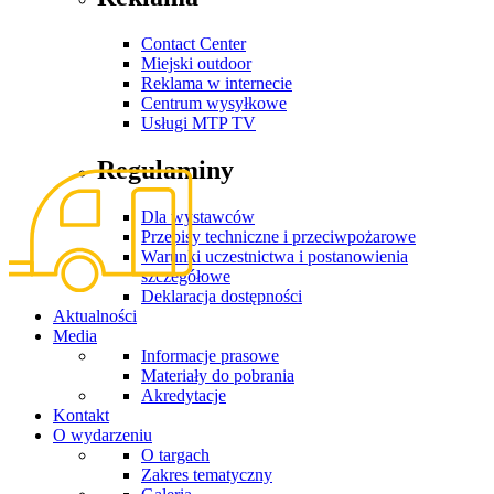
Contact Center
Miejski outdoor
Reklama w internecie
Centrum wysyłkowe
Usługi MTP TV
Regulaminy
Dla wystawców
Przepisy techniczne i przeciwpożarowe
Warunki uczestnictwa i postanowienia
szczegółowe
Deklaracja dostępności
Aktualności
Media
Informacje prasowe
Materiały do pobrania
Akredytacje
Kontakt
O wydarzeniu
O targach
Zakres tematyczny