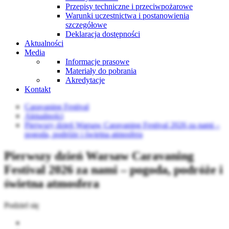
Przepisy techniczne i przeciwpożarowe
Warunki uczestnictwa i postanowienia
szczegółowe
Deklaracja dostępności
Aktualności
Media
Informacje prasowe
Materiały do pobrania
Akredytacje
Kontakt
Caravaning Festival
Aktualności
Pierwszy dzień Warsaw Caravaning Festival 2026 za nami –
pogoda, podróże i świetna atmosfera
Pierwszy dzień Warsaw Caravaning
Festival 2026 za nami – pogoda, podróże i
świetna atmosfera
Podziel się