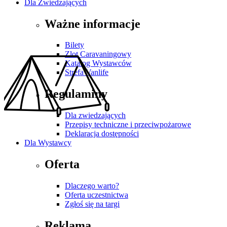
Dla Zwiedzających
Ważne informacje
Bilety
Zlot Caravaningowy
Katalog Wystawców
Strefa Vanlife
Regulaminy
Dla zwiedzających
Przepisy techniczne i przeciwpożarowe
Deklaracja dostępności
Dla Wystawcy
Oferta
Dlaczego warto?
Oferta uczestnictwa
Zgłoś się na targi
Reklama