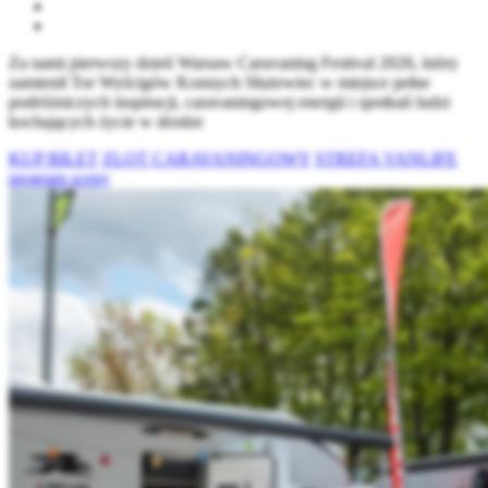
Za nami pierwszy dzień Warsaw Caravaning Festival 2026, który
zamienił Tor Wyścigów Konnych Służewiec w miejsce pełne
podróżniczych inspiracji, caravaningowej energii i spotkań ludzi
kochających życie w drodze
KUP BILET
ZLOT CARAVANINGOWY
STREFA VANLIFE
program sceny