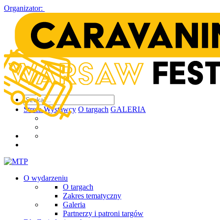
Organizator:
Strefa Wystawcy
O targach
GALERIA
O wydarzeniu
O targach
Zakres tematyczny
Galeria
Partnerzy i patroni targów