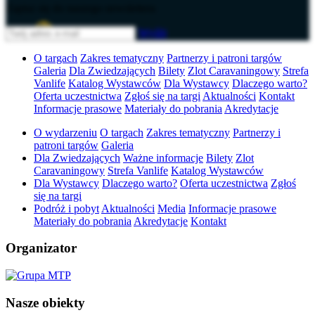
Zapisz się do naszego newslettera
Wyślij
O targach
Zakres tematyczny
Partnerzy i patroni targów
Galeria
Dla Zwiedzających
Bilety
Zlot Caravaningowy
Strefa
Vanlife
Katalog Wystawców
Dla Wystawcy
Dlaczego warto?
Oferta uczestnictwa
Zgłoś się na targi
Aktualności
Kontakt
Informacje prasowe
Materiały do pobrania
Akredytacje
O wydarzeniu
O targach
Zakres tematyczny
Partnerzy i
patroni targów
Galeria
Dla Zwiedzających
Ważne informacje
Bilety
Zlot
Caravaningowy
Strefa Vanlife
Katalog Wystawców
Dla Wystawcy
Dlaczego warto?
Oferta uczestnictwa
Zgłoś
się na targi
Podróż i pobyt
Aktualności
Media
Informacje prasowe
Materiały do pobrania
Akredytacje
Kontakt
Organizator
Nasze obiekty