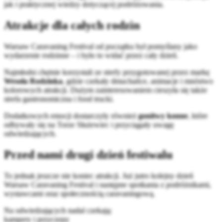
jak i praktycznej wiedzy dotyczącej podróżowania.
Atrakcje dla całych rodzin
Warsaw Caravaning Festival od początku był pomyślany jako
wydarzenie rodzinne – i było to widać przez cały dzień.
Najmłodsi chętnie korzystali ze strefy przygotowanej przez markę
Wesoła Rodzinka
, gdzie czekały dmuchańce, animacje i mnóstwo
kolorowych atrakcji. Dużym zainteresowaniem cieszyła się także
strefa gastronomiczna i food trucki.
Dodatkowych emocji dostarczyły również
gonitwy konne
, które
odbywały się na Torze Służewiec i przyciągały uwagę
odwiedzających.
Przed nami drugi dzień festiwalu
To jednak jeszcze nie koniec atrakcji. Już jutro kolejny dzień
Warsaw Caravaning Festival i następne spotkania z podróżnikami,
wystawcami oraz społecznością caravaningową.
Na odwiedzających nadal czekają:
kampery i przyczepy