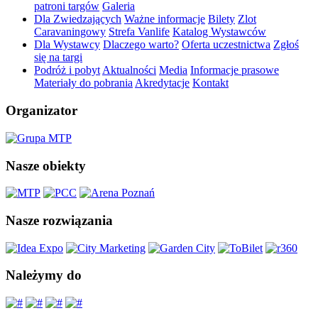
patroni targów
Galeria
Dla Zwiedzających
Ważne informacje
Bilety
Zlot
Caravaningowy
Strefa Vanlife
Katalog Wystawców
Dla Wystawcy
Dlaczego warto?
Oferta uczestnictwa
Zgłoś
się na targi
Podróż i pobyt
Aktualności
Media
Informacje prasowe
Materiały do pobrania
Akredytacje
Kontakt
Organizator
Nasze obiekty
Nasze rozwiązania
Należymy do