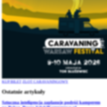
KUP BILET
ZLOT CARAVANINGOWY
Ostatnie artykuły
Sztuczna inteligencja zaplanuje podróż kamperem