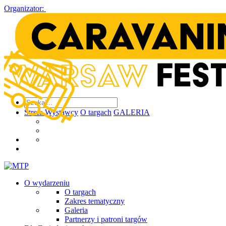
Organizator:
Strefa Wystawcy
O targach
GALERIA
O wydarzeniu
O targach
Zakres tematyczny
Galeria
Partnerzy i patroni targów