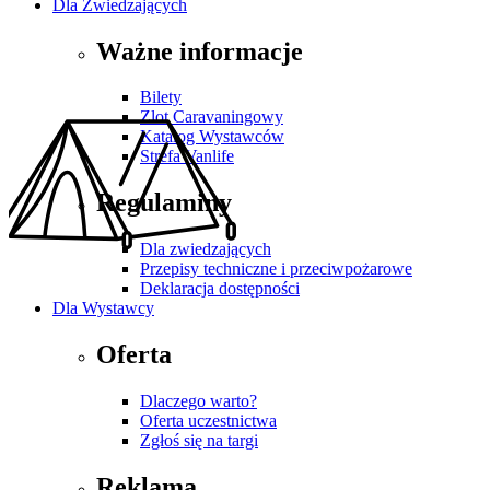
Dla Zwiedzających
Ważne informacje
Bilety
Zlot Caravaningowy
Katalog Wystawców
Strefa Vanlife
Regulaminy
Dla zwiedzających
Przepisy techniczne i przeciwpożarowe
Deklaracja dostępności
Dla Wystawcy
Oferta
Dlaczego warto?
Oferta uczestnictwa
Zgłoś się na targi
Reklama