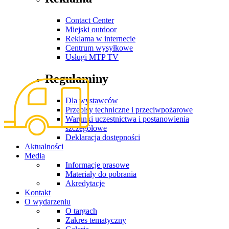
Contact Center
Miejski outdoor
Reklama w internecie
Centrum wysyłkowe
Usługi MTP TV
Regulaminy
Dla wystawców
Przepisy techniczne i przeciwpożarowe
Warunki uczestnictwa i postanowienia
szczegółowe
Deklaracja dostępności
Aktualności
Media
Informacje prasowe
Materiały do pobrania
Akredytacje
Kontakt
O wydarzeniu
O targach
Zakres tematyczny