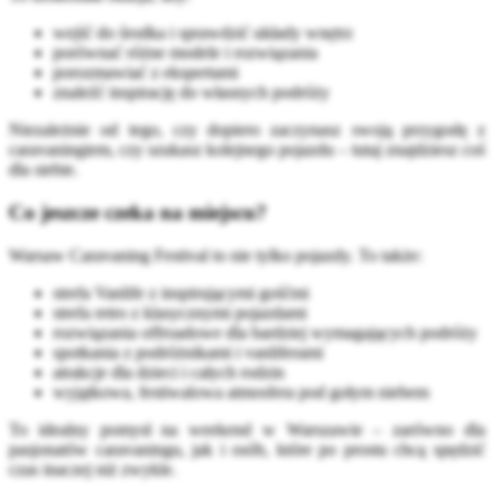
wejść do środka i sprawdzić układy wnętrz
porównać różne modele i rozwiązania
porozmawiać z ekspertami
znaleźć inspirację do własnych podróży
Niezależnie od tego, czy dopiero zaczynasz swoją przygodę z
caravaningiem, czy szukasz kolejnego pojazdu – tutaj znajdziesz coś
dla siebie.
Co jeszcze czeka na miejscu?
Warsaw Caravaning Festival to nie tylko pojazdy. To także:
strefa Vanlife z inspirującymi gośćmi
strefa retro z klasycznymi pojazdami
rozwiązania offroadowe dla bardziej wymagających podróży
spotkania z podróżnikami i vanliferami
atrakcje dla dzieci i całych rodzin
wyjątkowa, festiwalowa atmosfera pod gołym niebem
To idealny pomysł na weekend w Warszawie – zarówno dla
pasjonatów caravaningu, jak i osób, które po prostu chcą spędzić
czas inaczej niż zwykle.