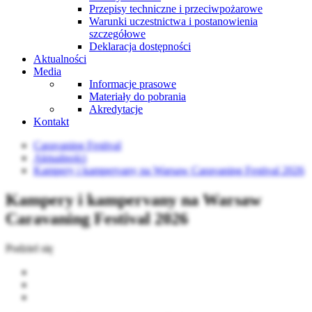
Przepisy techniczne i przeciwpożarowe
Warunki uczestnictwa i postanowienia
szczegółowe
Deklaracja dostępności
Aktualności
Media
Informacje prasowe
Materiały do pobrania
Akredytacje
Kontakt
Caravaning Festival
Aktualności
Kampery i kampervany na Warsaw Caravaning Festival 2026
Kampery i kampervany na Warsaw
Caravaning Festival 2026
Podziel się