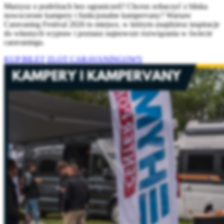
Marzysz o podróżach bez ograniczeń? Chcesz zobaczyć z bliska
nowoczesne kampery i funkcjonalne kampervany? Warsaw
Caravaning Festival 2026 to miejsce, w którym znajdziesz inspiracje
do własnych wypraw i poznasz najnowsze rozwiązania w świecie
caravaningu.
KUP BILET
ZLOT CARAVANINGOWY