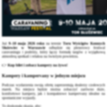
Już
9–10 maja 2026 roku
na terenie
Toru Wyścigów Konnych
Służewiec w Warszawie
odbędzie się plenerowy festiwal
caravaningu i podróży, który łączy formułę targów z wyjątkową
atmosferą spotkań i relaksu na świeżym powietrzu.
👉
Kup bilet i zobacz kampery na żywo!
Kampery i kampervany w jednym miejscu
Podczas wydarzenia swoją ofertę zaprezentują dealerzy czołowych
marek. Na miejscu będzie można zobaczyć zarówno duże,
komfortowe kampery, jak i kompaktowe kampervany idealne na
spontaniczne wyjazdy.
To doskonała okazja, aby: