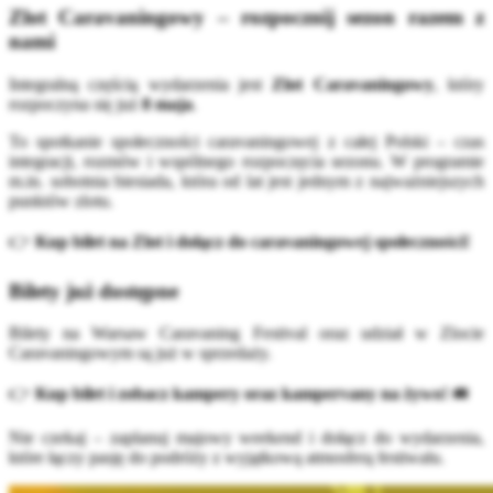
Zlot Caravaningowy – rozpocznij sezon razem z
nami
Integralną częścią wydarzenia jest
Zlot Caravaningowy
, który
rozpoczyna się już
8 maja
.
To spotkanie społeczności caravaningowej z całej Polski – czas
integracji, rozmów i wspólnego rozpoczęcia sezonu. W programie
m.in. sobotnia biesiada, która od lat jest jednym z najważniejszych
punktów zlotu.
👉
Kup bilet na Zlot i dołącz do caravaningowej społeczności!
Bilety już dostępne
Bilety na Warsaw Caravaning Festival oraz udział w Zlocie
Caravaningowym są już w sprzedaży.
👉
Kup bilet i zobacz kampery oraz kampervany na żywo!
🚐
Nie czekaj – zaplanuj majowy weekend i dołącz do wydarzenia,
które łączy pasję do podróży z wyjątkową atmosferą festiwalu.