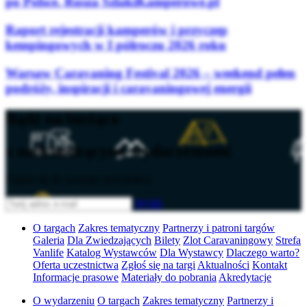
po Polsce. Rusza SzlakiKamperowe.pl
Raport rejestracji kamperów i przyczep
kempingowych w I półroczu 2026 roku
Warsaw Caravaning Festival 2026 – weekend pełen
podróży, inspiracji i caravaningowej energii
Bądź na bieżąco
z nadchodzącymi wydarzeniami
Zapisz się do naszego newslettera
Wyślij
O targach
Zakres tematyczny
Partnerzy i patroni targów
Galeria
Dla Zwiedzających
Bilety
Zlot Caravaningowy
Strefa
Vanlife
Katalog Wystawców
Dla Wystawcy
Dlaczego warto?
Oferta uczestnictwa
Zgłoś się na targi
Aktualności
Kontakt
Informacje prasowe
Materiały do pobrania
Akredytacje
O wydarzeniu
O targach
Zakres tematyczny
Partnerzy i